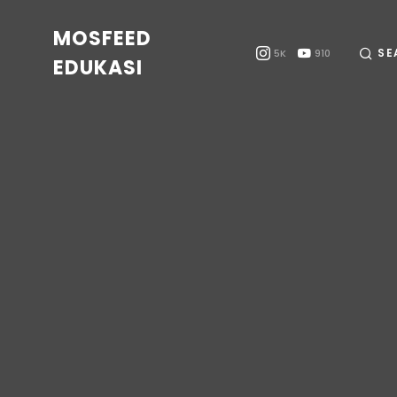
MOSFEED
SE
5K
910
EDUKASI