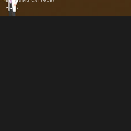
BROWSING CATEGORY
2 posts
Q&A
Seputar Mosfeed versi Komunitas
admin
June 4, 2021
Q&A